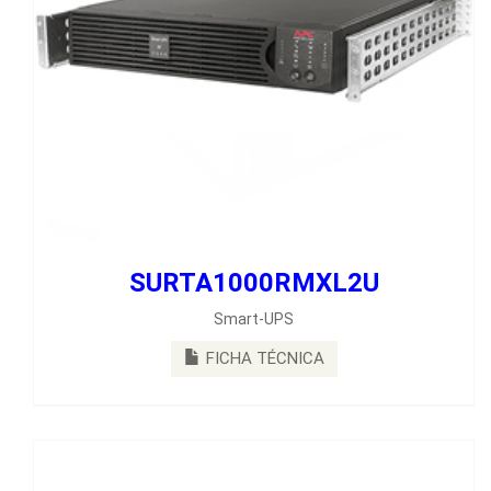
SURTA1000RMXL2U
SURTA1500RMXL2U
Smart-UPS
Unidad Smart-UPS RT de APC, 1500 VA y 120 V, para rack o
torre
FICHA TÉCNICA
FICHA TÉCNICA