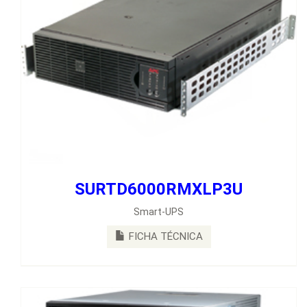
SURTD6000RMXLP3U
SURT20KRMXLT-TF5
Smart-UPS
Unidad Smart-UPS RT de APC, 20 kVA y 208 V, para montaje en
rack, con transformador reductor de 208 V a 120 V 5 kVA
FICHA TÉCNICA
FICHA TÉCNICA