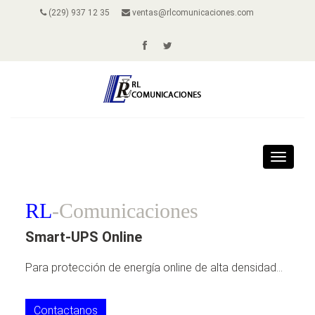
(229) 937 12 35
ventas@rlcomunicaciones.com
Toggle
navigat
RL
-Comunicaciones
Smart-UPS Online
Para protección de energía online de alta densidad...
Contactanos