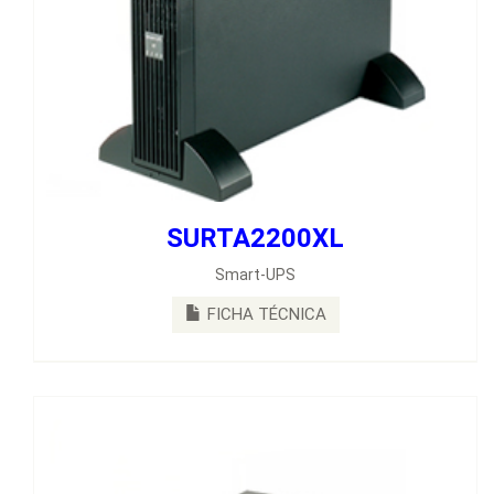
SURTA2200XL
SURTA3000RMXL3U
Smart-UPS
Unidad Smart-UPS RT de APC, 3000 VA y 120 V, para rack o
torre
FICHA TÉCNICA
FICHA TÉCNICA