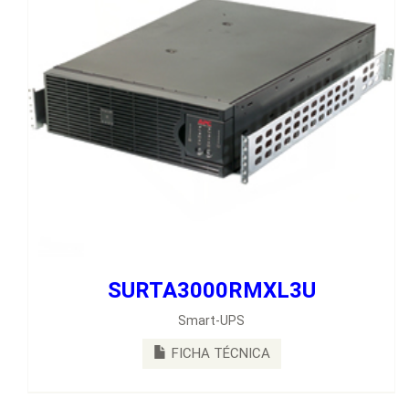
SURTA3000RMXL3U
SURTA3000XL
Smart-UPS
APC SMART-UPS RT 3000 VA 120V
FICHA TÉCNICA
FICHA TÉCNICA