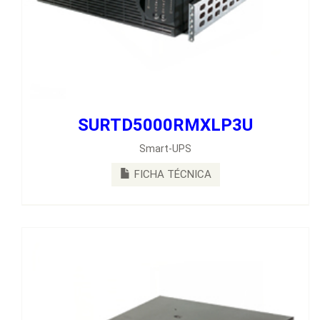
SURTD5000RMXLP3U
SURTD6000RMXLP3U
Smart-UPS
Unidad Smart-UPS RT de APC, 6000 VA y 208 V a 208/120 V,
para montaje en rack
FICHA TÉCNICA
FICHA TÉCNICA