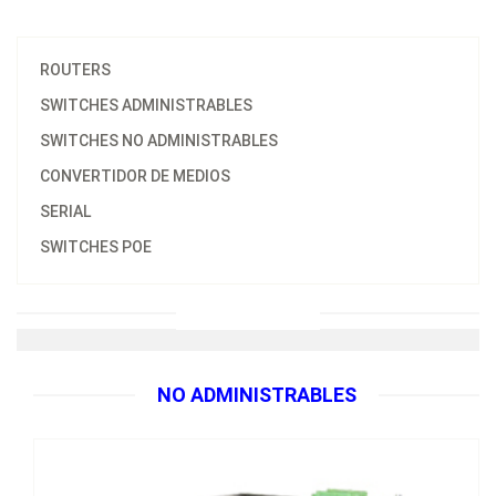
CAT.
ROUTERS
SWITCHES ADMINISTRABLES
SWITCHES NO ADMINISTRABLES
CONVERTIDOR DE MEDIOS
SERIAL
SWITCHES POE
MAGNUM CP80
Switches no administrables pre configurados con 8 puertos
RJ45 10/100Mb y opcional 1 par de puertos de fibra óptica
100Mb a elegir al igual que el voltaje.
NO ADMINISTRABLES
FICHA Y CONFIGURADOR